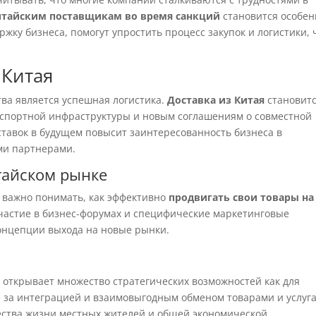
итайским поставщикам во время санкций
становится особен
жку бизнеса, помогут упростить процесс закупок и логистики, 
 Китая
ва является успешная логистика.
Доставка из Китая
становит
нспортной инфраструктуры и новым соглашениям о совместной
тавок в будущем повысит заинтересованность бизнеса в
ми партнерами.
тайском рынке
 важно понимать, как эффективно
продвигать свои товары на
участие в бизнес-форумах и специфические маркетинговые
концепции выхода на новые рынки.
 открывает множество стратегических возможностей как для
ее за интеграцией и взаимовыгодным обменом товарами и услуг
чества жизни местных жителей и общей экономической