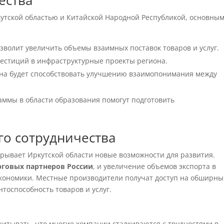
ества
утской областью и Китайской Народной Республикой, основны
зволит увеличить объемы взаимных поставок товаров и услуг.
естиций в инфраструктурные проекты региона.
на будет способствовать улучшению взаимопонимания между
ммы в области образования помогут подготовить
го сотрудничества
крывает Иркутской области новые возможности для развития.
рговых партнеров России
, и увеличение объемов экспорта в
 экономики. Местные производители получат доступ на обширн
тоспособность товаров и услуг.
читывать, что многие компании сталкиваются с трудностями в