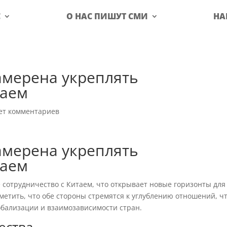
С
О НАС ПИШУТ СМИ
НА
амерена укреплять
таем
ет комментариев
амерена укреплять
таем
 сотрудничество с Китаем, что открывает новые горизонты для
метить, что обе стороны стремятся к углублению отношений, ч
обализации и взаимозависимости стран.