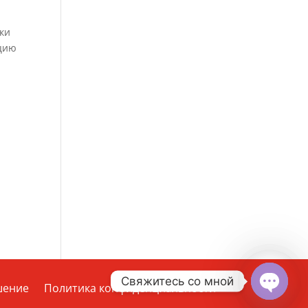
ики
ацию
я
Свяжитесь со мной
шение
Политика конфиденциальности
Open