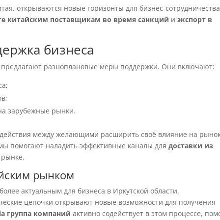
итая, открываются новые горизонты для бизнес-сотрудничества
те китайским поставщикам во время санкций
и
экспорт в
держка бизнеса
а предлагают разноплановые меры поддержки. Они включают:
са;
в;
на зарубежные рынки.
модействия между желающими расширить своё влияние на рынок
мы помогают наладить эффективные каналы для
доставки из
 рынке.
айским рынком
более актуальным для бизнеса в Иркутской области.
ческие цепочки открывают новые возможности для получения
sia группа компаний
активно содействует в этом процессе, пом