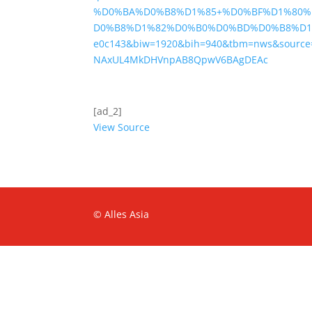
%D0%BA%D0%B8%D1%85+%D0%BF%D1%80%
D0%B8%D1%82%D0%B0%D0%BD%D0%B8%D1%
e0c143&biw=1920&bih=940&tbm=nws&source=
NAxUL4MkDHVnpAB8QpwV6BAgDEAc
[ad_2]
View Source
© Alles Asia