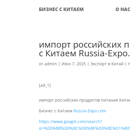
БИЗНЕС С КИТАЕМ
О НА
импорт российских п
с Китаем Russia-Expo
от
admin
|
Июн 7, 2025
|
Экспорт в Китай
|
[ad_1]
импорт российских продуктов питания Кита
Бизнес с Китаем
Russia-Expo.com
https://www.google.com/search?
q=%D0%B8%D0%BC%D0%BF%D0%BE%D1%80