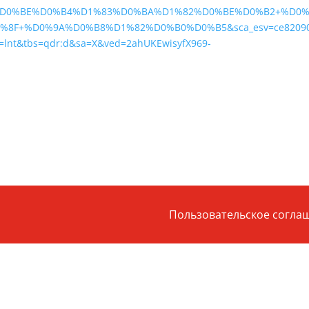
D0%BE%D0%B4%D1%83%D0%BA%D1%82%D0%BE%D0%B2+%D0
8F+%D0%9A%D0%B8%D1%82%D0%B0%D0%B5&sca_esv=ce8209
lnt&tbs=qdr:d&sa=X&ved=2ahUKEwisyfX969-
Пользовательское согла