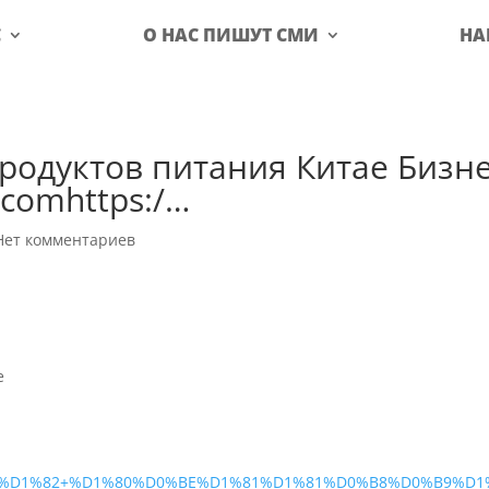
С
О НАС ПИШУТ СМИ
НА
родуктов питания Китае Бизн
.comhttps:/…
Нет комментариев
е
%D1%82+%D1%80%D0%BE%D1%81%D1%81%D0%B8%D0%B9%D1