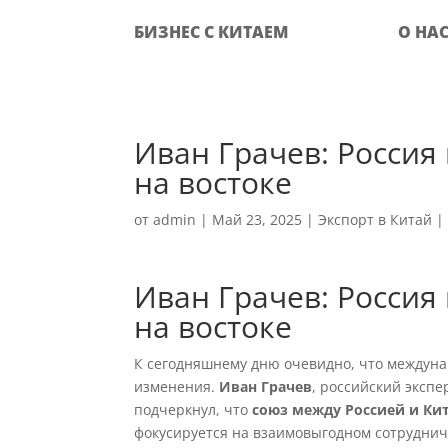
БИЗНЕС С КИТАЕМ
О НА
Иван Грачев: Россия
на востоке
от
admin
|
Май 23, 2025
|
Экспорт в Китай
Иван Грачев: Россия
на востоке
К сегодняшнему дню очевидно, что междун
изменения.
Иван Грачев
, российский эксп
подчеркнул, что
союз между Россией и Ки
фокусируется на взаимовыгодном сотруднич