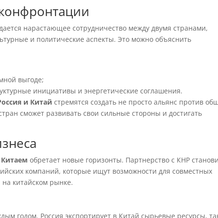
 конфронтации
юдается нарастающее сотрудничество между двумя странами,
льтурные и политические аспекты. Это можно объяснить
;
мной выгоде;
руктурные инициативы и энергетические соглашения.
Россия и Китай
стремятся создать не просто альянс против об
 стран сможет развивать свои сильные стороны и достигать
изнеса
с Китаем
обретает новые горизонты. Партнерство с КНР станов
сийских компаний, которые ищут возможности для совместных
 на китайском рынке.
ждым годом. Россия экспортирует в Китай сырьевые ресурсы, та