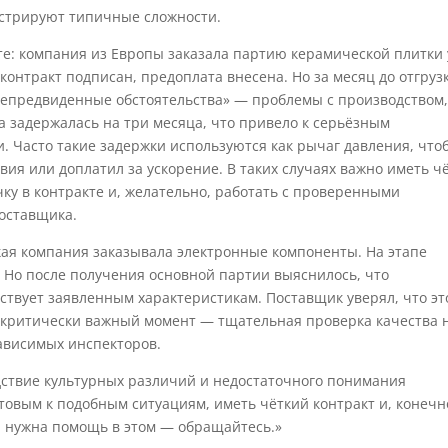
юстрируют типичные сложности.
те: компания из Европы заказала партию керамической плитки 
контракт подписан, предоплата внесена. Но за месяц до отгруз
непредвиденные обстоятельства» — проблемы с производством
ка задержалась на три месяца, что привело к серьёзным
 Часто такие задержки используются как рычаг давления, что
вия или доплатил за ускорение. В таких случаях важно иметь ч
у в контракте и, желательно, работать с проверенными
поставщика.
кая компания заказывала электронные компоненты. На этапе
 Но после получения основной партии выяснилось, что
ствует заявленным характеристикам. Поставщик уверял, что эт
 критически важный момент — тщательная проверка качества 
зависимых инспекторов.
едствие культурных различий и недостаточного понимания
товым к подобным ситуациям, иметь чёткий контракт и, конечн
и нужна помощь в этом — обращайтесь.»