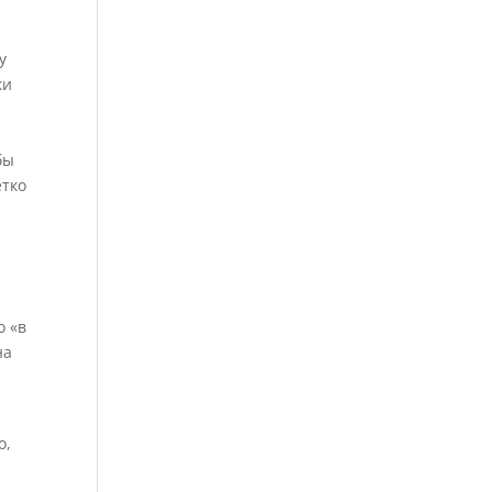
у
ки
,
бы
ётко
о «в
на
о,