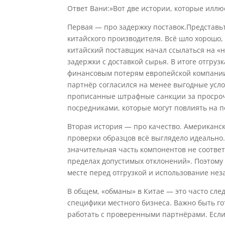
Ответ Вани:»Вот две истории, которые илл
Первая — про задержку поставок.Представь
китайского производителя. Всё шло хорошо, 
китайский поставщик начал ссылаться на «
задержки с доставкой сырья. В итоге отгруз
финансовым потерям европейской компании.
партнёр согласился на менее выгодные усло
прописанные штрафные санкции за просрочк
посредниками, которые могут повлиять на 
Вторая история — про качество. Американс
проверки образцов всё выглядело идеально.
значительная часть компонентов не соответ
пределах допустимых отклонений». Поэтому
месте перед отгрузкой и использование не
В общем, «обманы» в Китае — это часто сл
специфики местного бизнеса. Важно быть го
работать с проверенными партнёрами. Есл