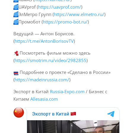
UAVprof (
https://uavprof.com/
)
ЭлМетро Групп (
https://www.elmetro.ru/
)
Промобот (
https://promo-bot.ru/
)
Ведущий — Антон Борисов.
(
https://t.me/AntonBorisovTV
)
Посмотреть фильм можно здесь
(
https://smotrim.ru/video/2982855
)
Подробнее о проекте «Сделано в России»
(
https://madeinrussia.com/
)
Экспорт в Китай
Russia-Expo.com
/ Бизнес с
Китаем
Allesasia.com