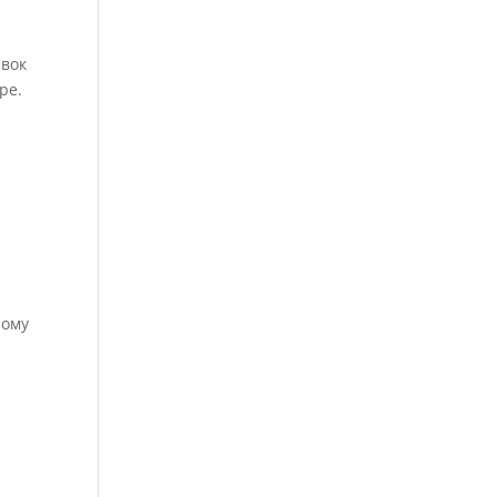
авок
ре.
я
ному