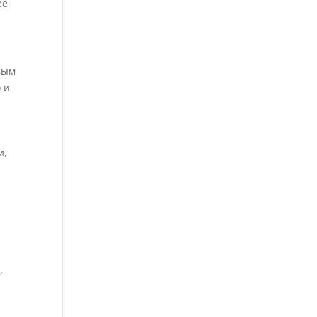
ее
вым
 и
и,
и
,