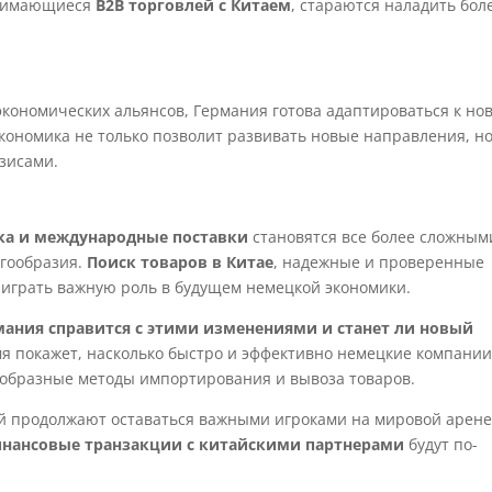
анимающиеся
B2B торговлей с Китаем
, стараются наладить бол
экономических альянсов, Германия готова адаптироваться к но
кономика не только позволит развивать новые направления, но
зисами.
ка и международные поставки
становятся все более сложным
огообразия.
Поиск товаров в Китае
, надежные и проверенные
 играть важную роль в будущем немецкой экономики.
рмания справится с этими изменениями и станет ли новый
я покажет, насколько быстро и эффективно немецкие компани
ообразные методы импортирования и вывоза товаров.
й продолжают оставаться важными игроками на мировой арене
нансовые транзакции с китайскими партнерами
будут по-