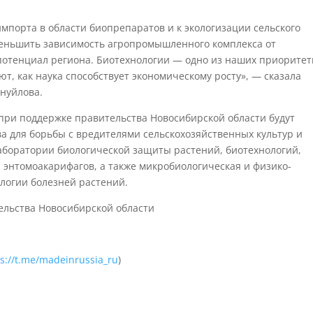
мпорта в области биопрепаратов и к экологизации сельского
меньшить зависимость агропромышленного комплекса от
потенциал региона. Биотехнологии — одно из наших приорите
т, как наука способствует экономическому росту», — сказала
нуйлова.
при поддержке правительства Новосибирской области будут
а для борьбы с вредителями сельскохозяйственных культур и
аборатории биологической защиты растений, биотехнологий,
энтомоакарифагов, а также микробиологическая и физико-
логии болезней растений.
ельства Новосибирской области
ps://t.me/madeinrussia_ru
)