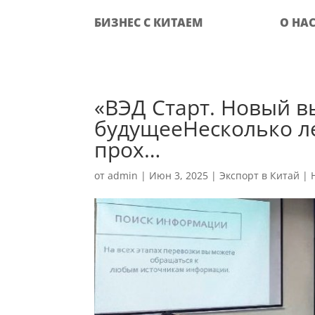
БИЗНЕС С КИТАЕМ
О НА
«ВЭД Старт. Новый в
будущееНесколько л
прох…
от
admin
|
Июн 3, 2025
|
Экспорт в Китай
|