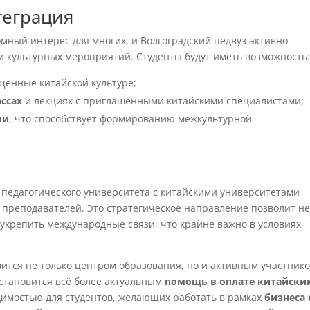
теграция
омный интерес для многих, и Волгоградский педвуз активно
и культурных мероприятий. Студенты будут иметь возможность
ященные китайской культуре;
ассах
и лекциях с приглашенными китайскими специалистами;
ми
, что способствует формированию межкультурной
 педагогического университета с китайскими университетами
 преподавателей. Это стратегическое направление позволит н
 укрепить международные связи, что крайне важно в условиях
вится не только центром образования, но и активным участник
становится всё более актуальным
помощь в оплате китайски
имостью для студентов, желающих работать в рамках
бизнеса 