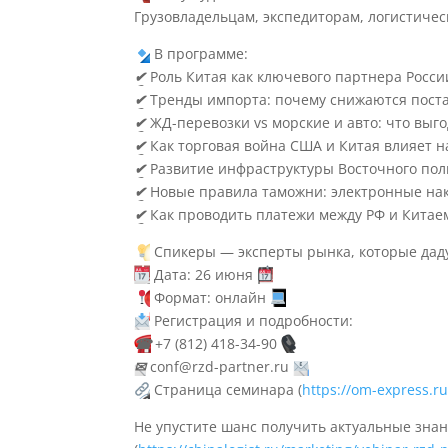
Грузовладельцам, экспедиторам, логистичес
В программе:
✔
Роль Китая как ключевого партнера России
✔
Тренды импорта: почему снижаются поста
✔
ЖД-перевозки vs морские и авто: что выг
✔
Как торговая война США и Китая влияет 
✔
Развитие инфраструктуры Восточного пол
✔
Новые правила таможни: электронные нак
✔
Как проводить платежи между РФ и Китае
Спикеры — эксперты рынка, которые даду
Дата: 26 июня
Формат: онлайн
Регистрация и подробности:
☎
+7 (812) 418-34-90
✉
conf@rzd-partner.ru
Страница семинара (
https://om-express.r
Не упустите шанс получить актуальные зна