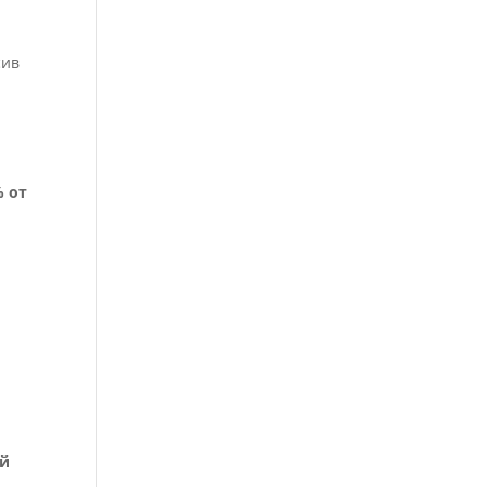
сив
% от
ой