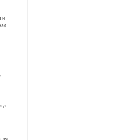
м и
над
х
гут
-
слуг