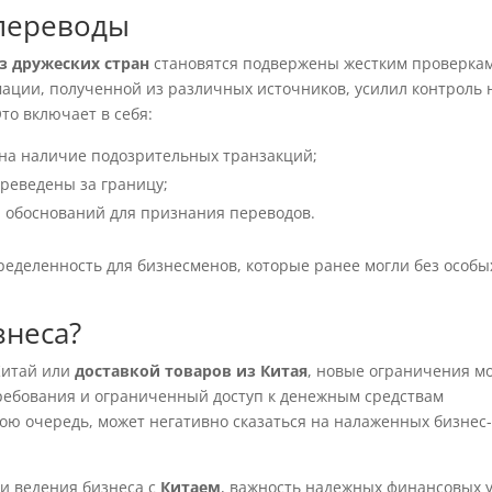
переводы
з дружеских стран
становятся подвержены жестким проверка
мации, полученной из различных источников, усилил контроль 
то включает в себя:
на наличие подозрительных транзакций;
реведены за границу;
 обоснований для признания переводов.
ределенность для бизнесменов, которые ранее могли без особы
знеса?
Китай или
доставкой товаров из Китая
, новые ограничения мо
ребования и ограниченный доступ к денежным средствам
ою очередь, может негативно сказаться на налаженных бизнес
ти ведения бизнеса с
Китаем
, важность надежных финансовых у